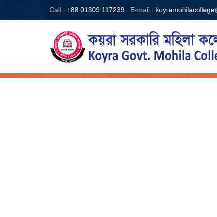
Call :
+88 01309 117239
E-mail :
koyramohilacolleg