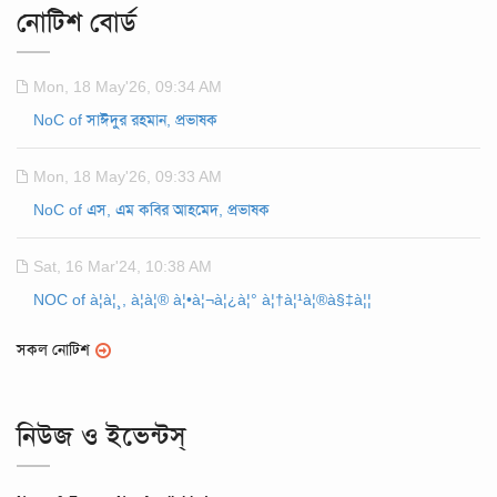
নোটিশ বোর্ড
Mon, 18 May'26, 09:34 AM
NoC of সাঈদুর রহমান, প্রভাষক
Mon, 18 May'26, 09:33 AM
NoC of এস, এম কবির আহমেদ, প্রভাষক
Sat, 16 Mar'24, 10:38 AM
NOC of à¦à¦¸, à¦à¦® à¦•à¦¬à¦¿à¦° à¦†à¦¹à¦®à§‡à¦¦
সকল নোটিশ
নিউজ ও ইভেন্টস্