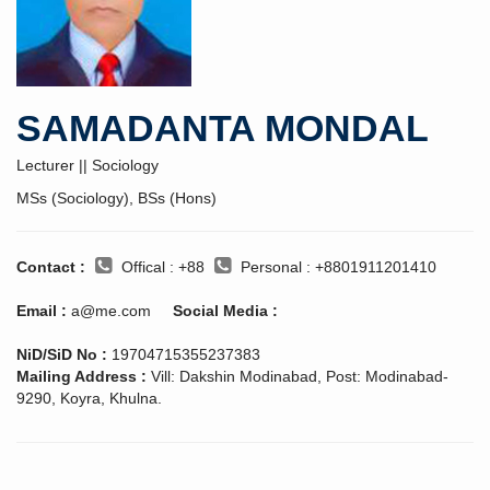
SAMADANTA MONDAL
Lecturer || Sociology
MSs (Sociology), BSs (Hons)
Contact :
Offical : +88
Personal : +8801911201410
Email :
a@me.com
Social Media :
NiD/SiD No :
19704715355237383
Mailing Address :
Vill: Dakshin Modinabad, Post: Modinabad-
9290, Koyra, Khulna.