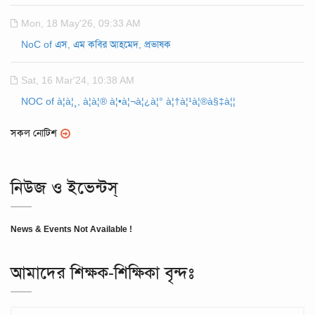
Mon, 18 May'26, 09:33 AM
NoC of এস, এম কবির আহমেদ, প্রভাষক
Sat, 16 Mar'24, 10:38 AM
NOC of à¦à¦¸, à¦à¦® à¦•à¦¬à¦¿à¦° à¦†à¦¹à¦®à§‡à¦¦
সকল নোটিশ
নিউজ ও ইভেন্টস্
News & Events Not Available !
আমাদের শিক্ষক-শিক্ষিকা বৃন্দঃ